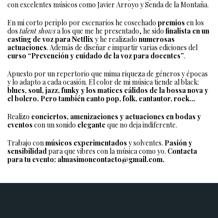
con excelentes músicos como Javier Arroyo y Senda de la Montaña.
En mi corto periplo por escenarios he cosechado
premios
en los
dos
talent shows
a los que me he presentado, he sido
finalista en un
casting de voz para Netflix
y he realizado
numerosas
actuaciones
. Además de diseñar e impartir varias ediciones del
curso “Prevención y cuidado de la voz para docentes”
.
Apuesto por un repertorio que mima riqueza de géneros y épocas
y lo adapto a cada ocasión. El color de mi música tiende al black:
blues, soul, jazz, funky y los matices cálidos de la bossa nova y
el bolero. Pero también canto pop, folk, cantautor, rock...
Realizo
conciertos, amenizaciones y actuaciones en bodas y
eventos
con un sonido
elegante
que no deja indiferente.
Trabajo con
músicos experimentados
y solventes.
Pasión y
sensibilidad
para que vibres con la música como yo.
Contacta
para tu evento: almasimoncontacto@gmail.com.